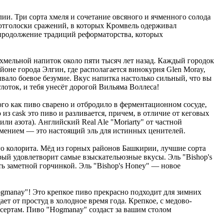
и. Три сорта хмеля и сочетание овсяного и ячменного солода
 отголоски сражений, в которых Кромвель одерживал
о продолжение традиций реформаторства, которых
мельной напиток около пяти тысяч лет назад. Каждый городок
йоне города Элгин, где располагается винокурня Glen Moray,
ывало боевое безумие. Вкус напитка настолько сильный, что вы
лоток, и тебя унесёт дорогой Вильяма Воллеса!
го как пиво сварено и отбродило в ферментационном сосуде,
з cask это пиво и разливается, причем, в отличие от кеговых
ли азота). Английский Real Ale "Moriarty" от частной
 умением — это настоящий эль для истинных ценителей.
го колорита. Мёд из горных районов Башкирии, лучшие сорта
рый удовлетворит самые взыскательюзные вкусы. Эль "Bishop's
ть заметной горчинкой. Эль "Bishop's Honey" — новое
ogmanay"! Это крепкое пиво прекрасно подходит для зимних
ает от простуд в холодное время года. Крепкое, с медово-
сертам. Пиво "Hogmanay" создаст за вашим столом