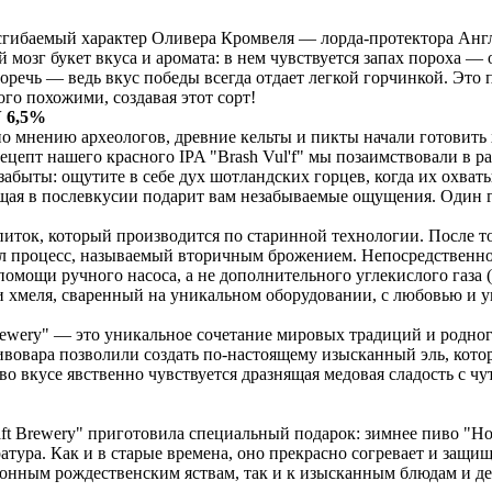
сгибаемый характер Оливера Кромвеля — лорда-протектора Англи
озг букет вкуса и аромата: в нем чувствуется запах пороха —
 горечь — ведь вкус победы всегда отдает легкой горчинкой. Эт
го похожими, создавая этот сорт!
 6,5%
 мнению археологов, древние кельты и пикты начали готовить х
цепт нашего красного IPA "Brash Vul'f" мы позаимствовали в ра
забыты: ощутите в себе дух шотландских горцев, когда их охват
ющая в послевкусии подарит вам незабываемые ощущения. Один г
ток, который производится по старинной технологии. После то
ил процесс, называемый вторичным брожением. Непосредственно и
омощи ручного насоса, а не дополнительного углекислого газа (и
а и хмеля, сваренный на уникальном оборудовании, с любовью и
Brewery" — это уникальное сочетание мировых традиций и родно
ивовара позволили создать по-настоящему изысканный эль, кото
о вкусе явственно чувствуется дразнящая медовая сладость с чу
aft Brewery" приготовила специальный подарок: зимнее пиво "H
ратура. Как и в старые времена, оно прекрасно согревает и защищ
онным рождественским яствам, так и к изысканным блюдам и де