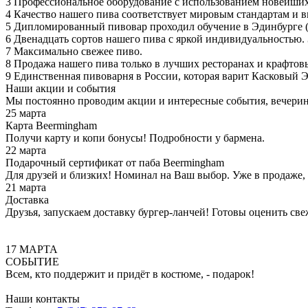
3
Профессиональное оборудование с использованием новейших
4
Качество нашего пива соответствует мировым стандартам и 
5
Дипломированный пивовар проходил обучение в Эдинбурге (
6
Двенадцать сортов нашего пива с яркой индивидуальностью. 
7
Максимально свежее пиво.
8
Продажа нашего пива только в лучших ресторанах и крафтовы
9
Единственная пивоварня в России, которая варит Касковый Эл
Наши акции и события
Мы постоянно проводим акции и интересные события, вечерин
25 марта
Карта Beermingham
Получи карту и копи бонусы! Подробности у бармена.
22 марта
Подарочный сертификат от паба Beermingham
Для друзей и близких! Номинал на Ваш выбор. Уже в продаже,
21 марта
Доставка
Друзья, запускаем доставку бургер-ланчей! Готовы оценить св
17 МАРТА
СОБЫТИЕ
Всем, кто поддержит и придёт в костюме, - подарок!
Наши контакты