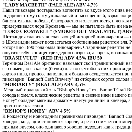
"LADY MACBETH" (PALE ALE) ABV 4,7%
Наши пивовары постарались воплотить во вкусе этого пива не
подарили этому сорту уникальный и насыщенный, взрывающий м
блистательные победы, благородство и элегантность, и легкая
придерживался лорд Кромвель — мы не пытались быть ни на ко
"LORD CROMWELL" (SMOKED OUT MEAL STOUT) ABV
Шотландия славится впечатляющей историей пивоварения — по
в Шотландии может похвастаться собственным рецептом эля. Ре
которая до 1890 года была пивоварней. Старинные рецепты не 
ощутите себя в эпицентре ядерного взрыва, а горечь, возника
"BRASH VUL'F" (RED IPA) ABV 4,5% IBU 50
Термином Real Ale британцы называют свой традиционный напи
его помещают в каски (бочки) для того, чтобы в них происход
сортов пива, процесс наполнения бокалов осуществляется при п
пивоварни "Barinoff Craft Brewery" из отборных сортов солод
"MORIARTY" (REAL ALE) ABV 4,5%
Медовый ирландский эль "Bishop's Honey" от "Barinoff Craft 
солода и хмеля, классические рецепты и свежие идеи нашего п
Honey" обладает мягким ароматом цветущей липы и клевера, а в
прочтение классики.
"BISHOP'S HONEY" ABV 4.5%
К Рождеству и новогодним праздникам пивоварня "Barinoff Cr
холодов, когда дни становятся короче, и резко снижается темпе
пряным вкусом, оно одинаково хорошо подходит как к традици