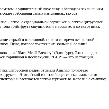
роматом, а удивительный вкус создан благодаря заклинаниям
высокие требования самых изысканных вкусов.
иэне. Легкое, с едва уловимой горчинкой и легкой цитрусовой
 тона грейпфрута ощущаются и в аромате, и во вкусе пива,
ние с яркой и отчетливой, но в то же время деликатной
ком. Пиво, которое хочется пить больше и больше!
оварни "Black Metall Brewery" (Эдинбург). Это пиво для
кой горчинкой в послевкусии. "GBP" — это настоящий
атика цитрусовой цедры от хмеля Amarillo полнотело
х фруктов. Этот лёгкий и питкий сорт слегка сладковатого
епторы и растекается лёгкой терпкостью. Короли не смакуют,