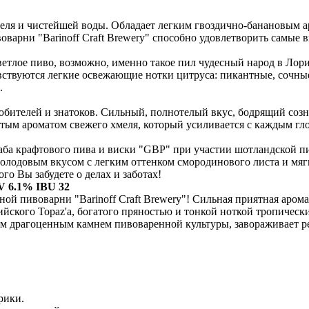
еля и чистейшей воды. Обладает легким гвоздично-банановым а
варни "Barinoff Craft Brewery" способно удовлетворить самые 
 светлое пиво, возможно, именно такое пил чудесный народ в Лор
вствуются легкие освежающие нотки цитруса: пикантные, сочные
.
бителей и знатоков. Сильный, полнотелый вкус, бодрящий созна
ым ароматом свежего хмеля, который усиливается с каждым глот
аба крафтового пива и виски "GBP" при участии шотландской пив
олодовым вкусом с легким оттенком смородинового листа и мяг
го Вы забудете о делах и заботах!
6.1% IBU 32
ной пивоварни "Barinoff Craft Brewery"! Сильная приятная аром
йского Topaz'а, богатого пряностью и тонкой ноткой тропически
 драгоценным камнем пивоваренной культуры, завораживает рец
рики.