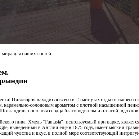
 мира для наших гостей.
ем.
Ирландии
ента! Пивоварня находится всего в 15 минутах езды от нашего па
м, карамельно-солодовым ароматом с плотной насыщенной пенк
 Шотландию, наполняя сердца благородством и отвагой, вдохнов
йского пива. Хмель "Fantasia", используемый при варке, являет
Fuggle, выведенный в Англии еще в 1875 году, имеет мягкий трав
ражащий чувства и вкус, в полной мере соответствующий интри