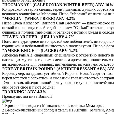
праздничное настроение!
"HOGMANAY" (CALEDONIAN WINTER BEER) ABV 10%
Колдовской отвар из спелых зерен пшеницы, лучших сортов хм
великого волшебника Мерлина. Пиво "Мерлин" от частной пиво
"MERLIN" (WHEAT BEER) ABV 4,2%
Пиво Elven Archer от "Barinoff Craft Brewery" — классическое
ноткой в послевкусии. А с добавлением "Caskad" отчетливо чу
сливаясь в полной гармонии и балансе с нотами хмеля и солода
"ELVEN ARCHER" (HELL) ABV 4.7%
Поистине турнирное пиво, достойное победителей, пиво для лю
горчинкой и небольшой винностью в послевкусии. Пиво с богат
"AMBER KNIGHT" (LAGER) ABV 5.2%
American Pale Ale, сваренный специально к открытию нового п
настоящих мужчин, с ярким хмелевым ароматом, полнотелым с
антидепрессант для реальных шотландцев, вкусив глоток которо
"GREAT BRITAIN POUND" (ANTIDEPRESSANT APA) ABV 
Король умер, да здравстует тёмный Король! Новый сорт от част
переплетается с бархатной и смоляной травянистостью австрали
тёмного эля, объединивший вечную классику с новоиспечённым
они берут своё и пьют до дна!
"DARKING" ABV 4.3%
Преимущества пива Barinoff
1
Кристальная вода из Миньянского источника Межгорья.
2
Высококачественный солод и хмель из Англии, Бельгии, Аме