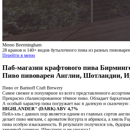
Меню Beermingham
28 кранов и 140+ видов бутылочного пива из разных пивоварен
Перейти в меню
Паб-магазин крафтового пива Бирминг
Пиво пивоварен Англии, Шотландии, 
Пиво от Barinoff Craft Brewery
Самое свежее и популярное из всего представленного ассортим
Прекрасно сбалансированное тёмное пиво. Обладает бархатны
А особый характер пива погружает вас в далекую и сказочную
HIGHLANDER" (DARK) ABV 4,7%
Пейл-эль с давних пор является одним из главных сортов англи
делает пиво мягким, с ароматом йогурта и абрикоса, а хмель 
пива особую изысканность. В результате получился эль, будо
хмелевой горечью. Шекспиру и не снилось!