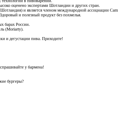
 технологий в пивоварении.
высоко оценено экспертами Шотландии и других стран.
Шотландия) и является членом международной ассоциации Camr
Здоровый и полезный продукт без похмелья.
х барах России.
ь (Moriarty).
ки и дегустации пива. Приходите!
 спрашивайте у бармена!
ежие бургеры?