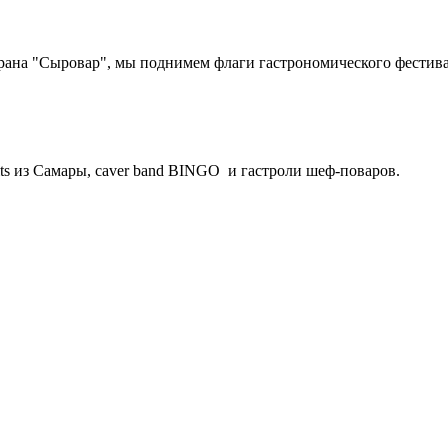
ана "Сыровар", мы поднимем флаги гастрономического фестивал
ts из Самары, сaver band BINGO и гастроли шеф-поваров.